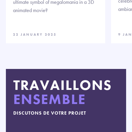
célébre
ultimate symbol of megalomania in a 3D
ambian
animated movie?
22 JANUARY 2025
9 JA
TRAVAILLONS
ENSEMBLE
DISCUTONS DE VOTRE PROJET