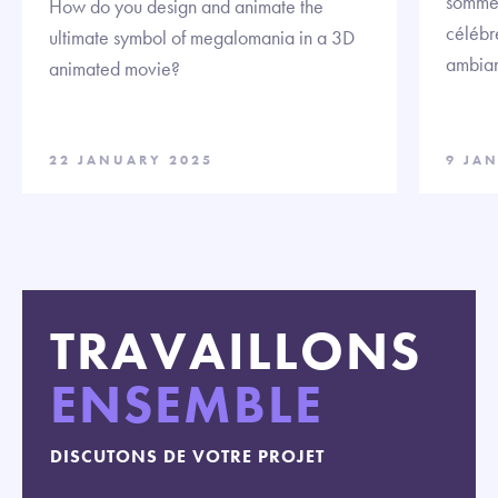
sommes
How do you design and animate the
célébre
ultimate symbol of megalomania in a 3D
ambian
animated movie?
22 JANUARY 2025
9 JA
TRAVAILLONS
ENSEMBLE
DISCUTONS DE VOTRE PROJET