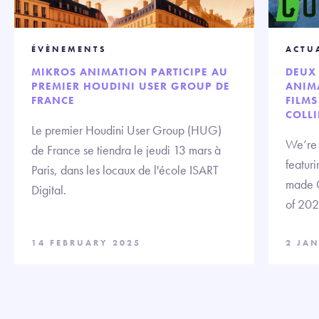
ÉVÈNEMENTS
ACTU
MIKROS ANIMATION PARTICIPE AU
DEUX 
PREMIER HOUDINI USER GROUP DE
ANIMA
FRANCE
FILMS
COLLI
Le premier Houdini User Group (HUG)
We’re t
de France se tiendra le jeudi 13 mars à
featuri
Paris, dans les locaux de l'école ISART
made C
Digital.
of 202
14 FEBRUARY 2025
2 JA