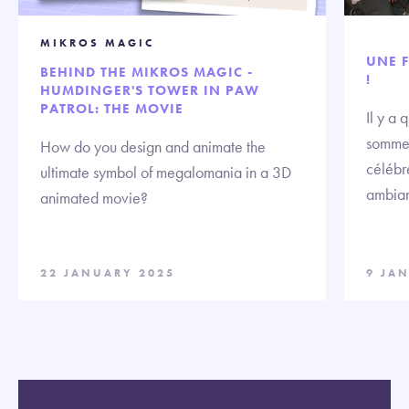
MIKROS MAGIC
UNE F
BEHIND THE MIKROS MAGIC -
!
HUMDINGER'S TOWER IN PAW
PATROL: THE MOVIE
Il y a
sommes
How do you design and animate the
célébre
ultimate symbol of megalomania in a 3D
ambian
animated movie?
22 JANUARY 2025
9 JA