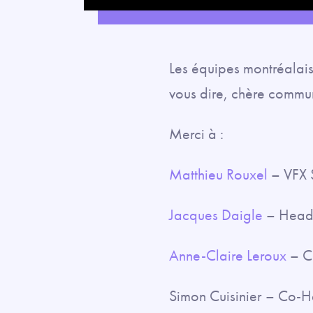
Play
Les équipes montréalais
vous dire, chère comm
Merci à :
Matthieu Rouxel
– VFX 
Jacques Daigle
– Head 
Anne-Claire Leroux
– Ch
Simon Cuisinier – Co-H