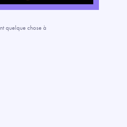
Mute
Settings
Enter
fullscreen
 ont quelque chose à