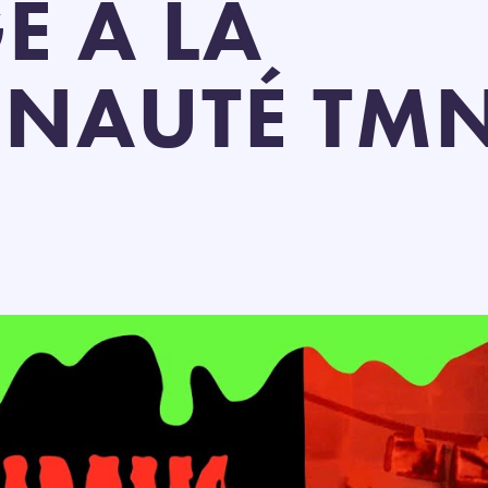
E À LA
AUTÉ TMN