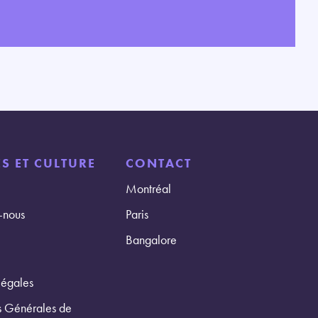
S ET CULTURE
CONTACT
Montréal
-nous
Paris
Bangalore
légales
s Générales de