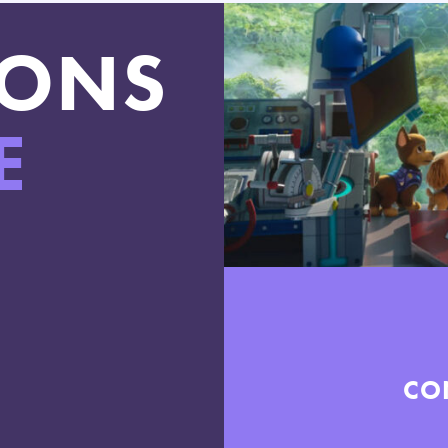
LONS
E
CO