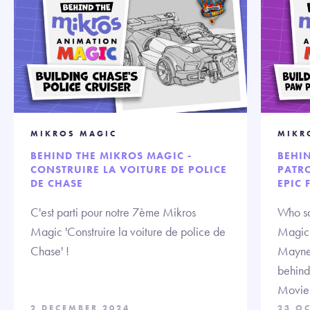
MIKROS MAGIC
MIKR
BEHIND THE MIKROS MAGIC -
BEHI
CONSTRUIRE LA VOITURE DE POLICE
PATRO
DE CHASE
EPIC 
C'est parti pour notre 7ème Mikros
Who sa
Magic 'Construire la voiture de police de
Magic!
Chase' !
Mayne,
behind
Movie
2 DECEMBER 2024
23 O