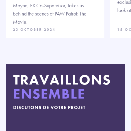
exclus
Mayne, FX Co-Supervisor, takes us
look a
behind the scenes of PAW Patrol: The
Movie.
23 OCTOBER 2024
15 O
TRAVAILLONS
ENSEMBLE
DISCUTONS DE VOTRE PROJET