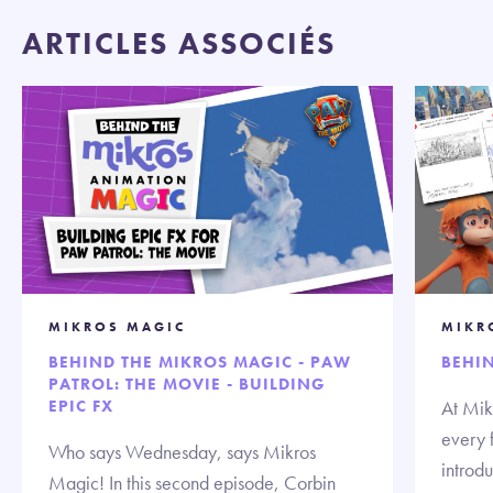
ARTICLES ASSOCIÉS
MIKROS MAGIC
MIKR
BEHIND THE MIKROS MAGIC - PAW
BEHI
PATROL: THE MOVIE - BUILDING
EPIC FX
At Mik
every 
Who says Wednesday, says Mikros
introd
Magic! In this second episode, Corbin