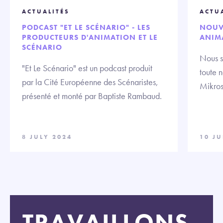
ACTUALITÉS
ACTU
PODCAST "ET LE SCÉNARIO" - LES
NOUV
PRODUCTEURS D'ANIMATION ET LE
ANIM
SCÉNARIO
Nous s
"Et Le Scénario" est un podcast produit
toute 
par la Cité Européenne des Scénaristes,
Mikros
présenté et monté par Baptiste Rambaud.
8 JULY 2024
10 J
TRAVAILLONS