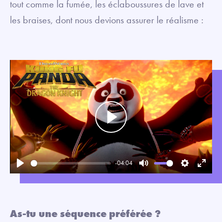
tout comme la fumée, les éclaboussures de lave et
les braises, dont nous devions assurer le réalisme :
Play
-04:04
Play
Mute
Settings
Enter
fullsc
As-tu une séquence préférée ?