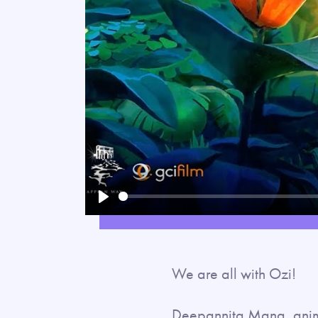
Play
We are all with Ozi!
Deepannita Mana, anima