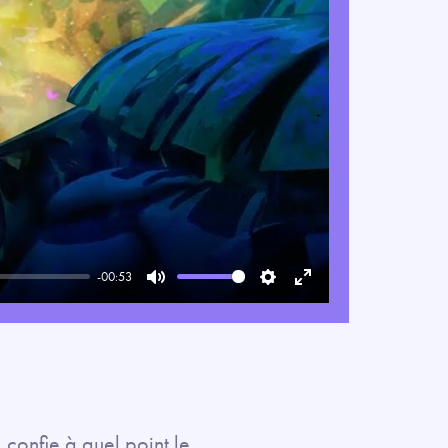
-00:53
Mute
Settings
Enter
fullscreen
onfie à quel point le