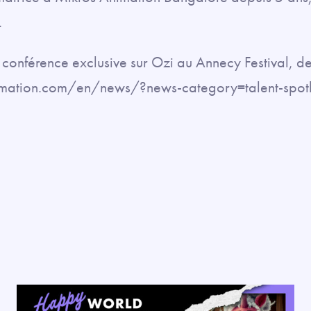
.
onférence exclusive sur Ozi au Annecy Festival, d
mation.com/en/news/?news-category=talent-spotl