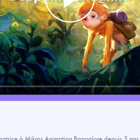
Play
trice à Mikros Animation Bangalore depuis 5 ans, c