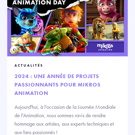
ACTUALITÉS
2024 : UNE ANNÉE DE PROJETS
PASSIONNANTS POUR MIKROS
ANIMATION
Aujourd'hui, à l'occasion de la Journée Mondiale
de l'Animation, nous sommes ravis de rendre
hommage aux artistes, aux experts techniques et
aux fans passionnés !