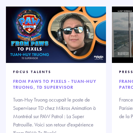
FOCUS TALENTS
PRES
FROM PAWS TO PIXELS - TUAN-HUY
FRANC
TRUONG, TD SUPERVISOR
PATR
Tuan-Huy Truong occupait le poste de
France
Superviseur TD chez Mikros Animation à
Parisi
Montréal sur PAW Patrol : La Super
de la 
Patrouille. Voici son retour d'expérience
'From PAWs To Pixels'.