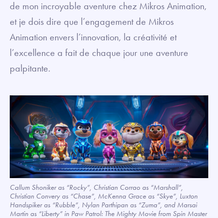
de mon incroyable aventure chez Mikros Animation,
et je dois dire que l’engagement de Mikros
Animation envers l’innovation, la créativité et
l’excellence a fait de chaque jour une aventure
palpitante.
Callum Shoniker as “Rocky”, Christian Corrao as “Marshall”,
Christian Convery as “Chase”, McKenna Grace as “Skye”, Luxton
Handspiker as “Rubble”, Nylan Parthipan as “Zuma”, and Marsai
Martin as “Liberty” in Paw Patrol: The Mighty Movie from Spin Master