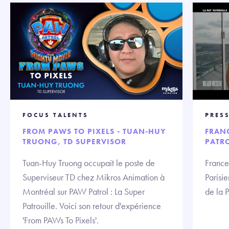
FOCUS TALENTS
PRES
FROM PAWS TO PIXELS - TUAN-HUY
FRANC
TRUONG, TD SUPERVISOR
PATR
Tuan-Huy Truong occupait le poste de
France
Superviseur TD chez Mikros Animation à
Parisi
Montréal sur PAW Patrol : La Super
de la 
Patrouille. Voici son retour d'expérience
'From PAWs To Pixels'.