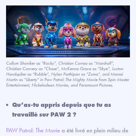
Callum Shoniker as “Rocky”, Christian Corrao as “Marshall”,
Christian Convery as “Chase”, McKenna Grace as “Skye”, Luxton
Handspiker as “Rubble”, Nylan Parthipan as “Zuma”, and Marsai
Martin as “Liberty” in Paw Patrol: The Mighty Movie from Spin Master
Entertainment, Nickelodeon Movies, and Paramount Pictures.
Qu’as-tu appris depuis que tu as
travaillé sur PAW 2 ?
PAW Patrol: The Movie
a été livré en plein milieu de