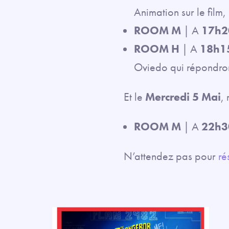
Animation sur le film
ROOM M
| A
17h2
ROOM H
| A
18h1
Oviedo qui répondront
Et le
Mercredi 5 Mai
,
ROOM M
| A
22h3
N’attendez pas pour
ré