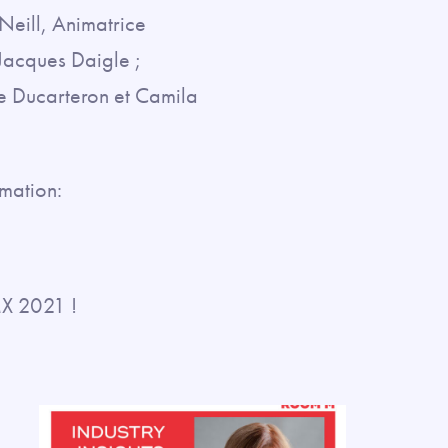
Neill, Animatrice
Jacques Daigle ;
e Ducarteron et Camila
mation:
MX 2021 !