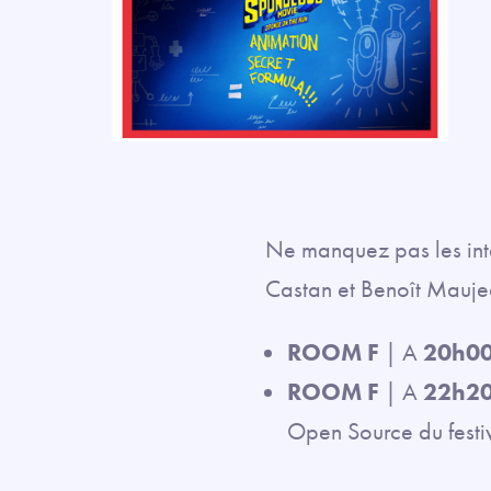
Ne manquez pas les inte
Castan et Benoît Mauje
ROOM F
| A
20h0
ROOM F
| A
22h2
Open Source du festi