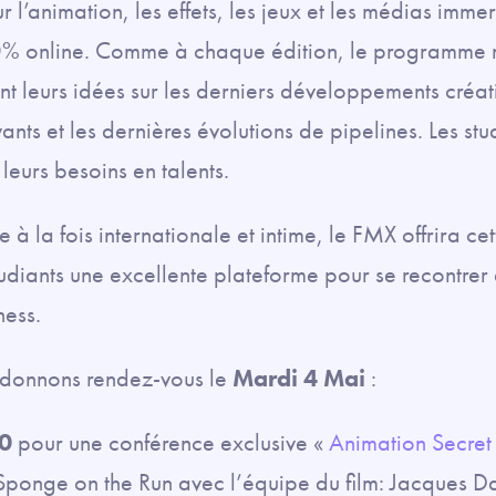
l’animation, les effets, les jeux et les médias immers
% online. Comme à chaque édition, le programme m
nt leurs idées sur les derniers développements créati
ovants et les dernières évolutions de pipelines. Les s
leurs besoins en talents.
à la fois internationale et intime, le FMX offrira c
udiants une excellente plateforme pour se recontrer e
ness.
 donnons rendez-vous le
Mardi 4 Mai
:
0
pour une conférence exclusive «
Animation Secret
onge on the Run avec l’équipe du film: Jacques Da