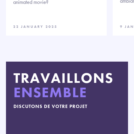
ambian
animated movie?
22 JANUARY 2025
9 JA
TRAVAILLONS
ENSEMBLE
DISCUTONS DE VOTRE PROJET