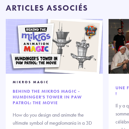
ARTICLES ASSOCIÉS
MIKROS MAGIC
UNE F
BEHIND THE MIKROS MAGIC -
!
HUMDINGER'S TOWER IN PAW
PATROL: THE MOVIE
Il y a
sommes
How do you design and animate the
célébre
ultimate symbol of megalomania in a 3D