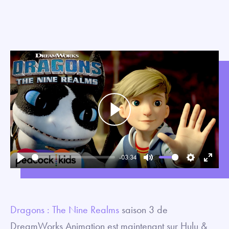
Play
-03:34
Play
Mute
Settings
Enter
fullsc
Dragons : The Nine Realms
saison 3 de
DreamWorks Animation est maintenant sur Hulu &