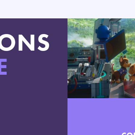
LONS
E