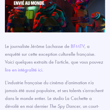
Le journaliste Jérôme Lachasse de
BFMTV
, a
enquêté sur cette exception culturelle française.
Voici quelques extraits de l’article, que vous pouvez
lire en intégralité ici.
L’industrie française du cinéma d’animation n’a
jamais été aussi populaire, et ses talents s’arrachent
dans le monde entier. Le studio La Cachette a
dévoilé en mai dernier
The Spy Dancer
, un court-