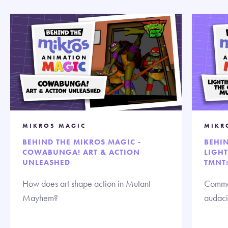
MIKROS MAGIC
MIKR
BEHIND THE MIKROS MAGIC -
BEHIN
COWABUNGA! ART & ACTION
LIGH
UNLEASHED
TMNT
How does art shape action in Mutant
Commen
Mayhem?
audaci