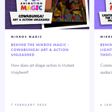
MIKROS MAGIC
MIKR
BEHIND THE MIKROS MAGIC -
BEHIN
COWABUNGA! ART & ACTION
LIGH
UNLEASHED
TMNT
How does art shape action in Mutant
Commen
Mayhem?
audaci
7 FEBRUARY 2025
6 JA