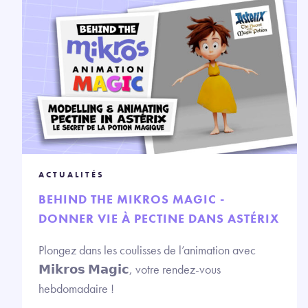
ACTUALITÉS
BEHIND THE MIKROS MAGIC -
DONNER VIE À PECTINE DANS ASTÉRIX
Plongez dans les coulisses de l’animation avec
𝗠𝗶𝗸𝗿𝗼𝘀 𝗠𝗮𝗴𝗶𝗰, votre rendez-vous
hebdomadaire !