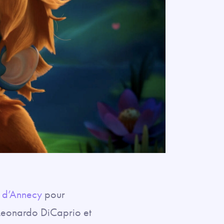
l d’Annecy
pour
 Leonardo DiCaprio et