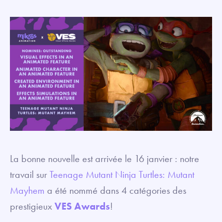
La bonne nouvelle est arrivée le 16 janvier : notre
travail sur
Teenage Mutant Ninja Turtles: Mutant
Mayhem
a été nommé dans 4 catégories des
prestigieux
VES Awards
!