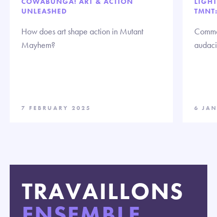
COWABUNGA! ART & ACTION
LIGH
UNLEASHED
TMNT
How does art shape action in Mutant
Commen
Mayhem?
audaci
7 FEBRUARY 2025
6 JA
TRAVAILLONS
ENSEMBLE