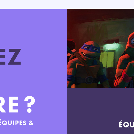
EZ
E ?
ÉQUIPES &
ÉQU