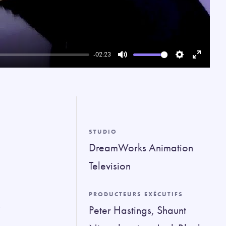
-02:23
Mute
Settings
Enter
fullscree
STUDIO
DreamWorks Animation
Television
PRODUCTEURS EXÉCUTIFS
s
Peter Hastings, Shaunt