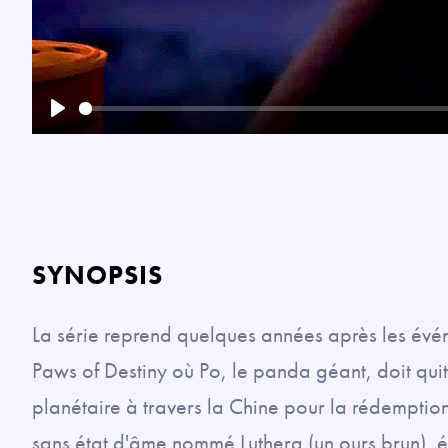
Play
SYNOPSIS
La série reprend quelques années après les év
Paws of Destiny où Po, le panda géant, doit qui
planétaire à travers la Chine pour la rédemption e
sans état d'âme nommé Luthera (un ours brun),