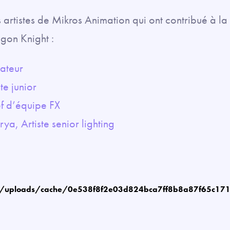
 artistes de Mikros Animation qui ont contribué à la 
gon Knight :
mateur
te junior
f d’équipe FX
a, Artiste senior lighting
m/uploads/cache/0e538f8f2e03d824bca7ff8b8a87f65c17