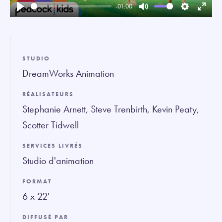
-01:00
Play
Mute
Settings
Enter
fullsc
STUDIO
DreamWorks Animation
RÉALISATEURS
Stephanie Arnett, Steve Trenbirth, Kevin Peaty,
Scotter Tidwell
SERVICES LIVRÉS
Studio d'animation
FORMAT
6 x 22'
DIFFUSÉ PAR