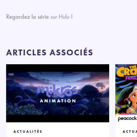
fullsc
Regardez la série
sur Hulu
!
ARTICLES ASSOCIÉS
ACTUALITÉS
ACTU