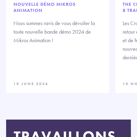
NOUVELLE DÉMO MIKROS
THE C
ANIMATION
8 TRA
Nous sommes ravis de vous dévoiler la
Les Cr
toute nouvelle bande démo 2024 de
retour 
Mikros Animation !
et de 
nouvea
derniè
10 JUNE 2024
10 N
TRAVAILLONS