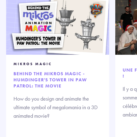
MIKROS MAGIC
UNE F
BEHIND THE MIKROS MAGIC -
!
HUMDINGER'S TOWER IN PAW
PATROL: THE MOVIE
Il y a
sommes
How do you design and animate the
célébre
ultimate symbol of megalomania in a 3D
ambian
animated movie?