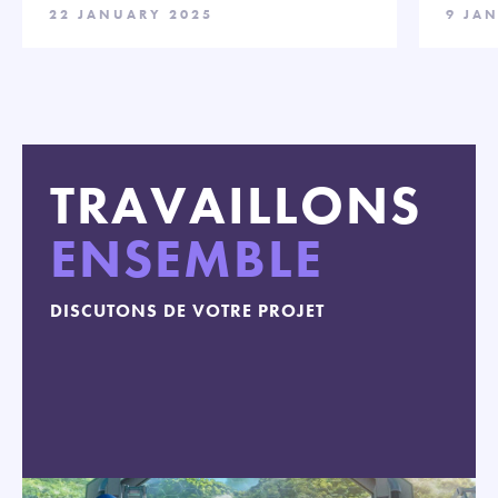
22 JANUARY 2025
9 JA
TRAVAILLONS
ENSEMBLE
DISCUTONS DE VOTRE PROJET