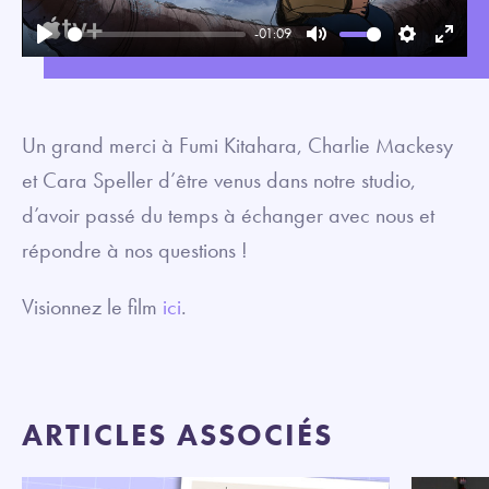
-01:09
Play
Mute
Settings
Enter
fullsc
Un grand merci à Fumi Kitahara, Charlie Mackesy
et Cara Speller d’être venus dans notre studio,
d’avoir passé du temps à échanger avec nous et
répondre à nos questions !
Visionnez le film
ici
.
ARTICLES ASSOCIÉS