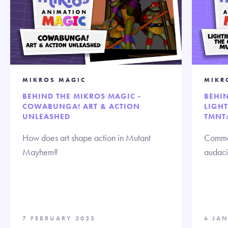
MIKROS MAGIC
MIKR
BEHIND THE MIKROS MAGIC -
BEHIN
COWABUNGA! ART & ACTION
LIGH
UNLEASHED
TMNT
How does art shape action in Mutant
Commen
Mayhem?
audaci
7 FEBRUARY 2025
6 JA