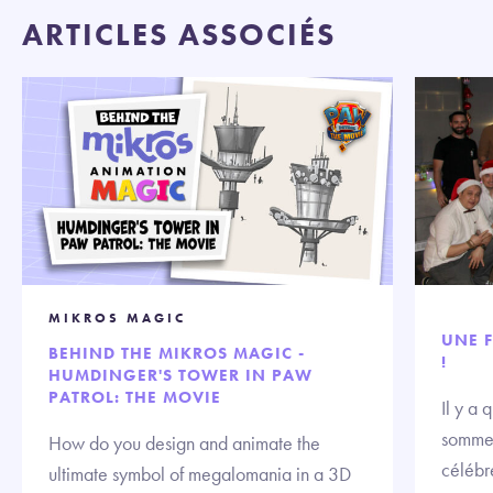
ARTICLES ASSOCIÉS
MIKROS MAGIC
UNE F
BEHIND THE MIKROS MAGIC -
!
HUMDINGER'S TOWER IN PAW
PATROL: THE MOVIE
Il y a
sommes
How do you design and animate the
célébre
ultimate symbol of megalomania in a 3D