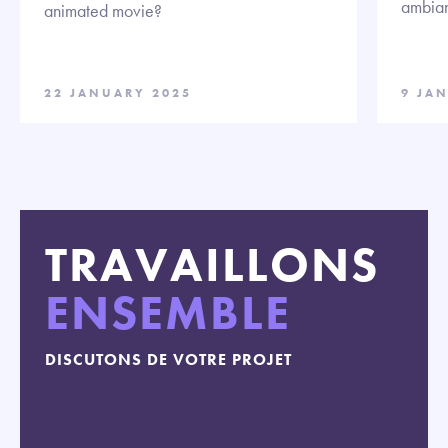
ambian
animated movie?
22 JANUARY 2025
9 JA
TRAVAILLONS
ENSEMBLE
DISCUTONS DE VOTRE PROJET