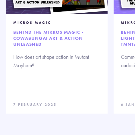
MIKROS MAGIC
MIKR
BEHIND THE MIKROS MAGIC -
BEHIN
COWABUNGA! ART & ACTION
LIGH
UNLEASHED
TMNT
How does art shape action in Mutant
Commen
Mayhem?
audaci
7 FEBRUARY 2025
6 JA