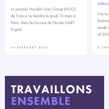
COLLI
Le premier Houdini User Group (HUG)
We’re t
de France se tiendra le jeudi 13 mars à
featuri
Paris, dans les locaux de l'école ISART
made C
Digital.
of 202
14 FEBRUARY 2025
2 JA
TRAVAILLONS
ENSEMBLE