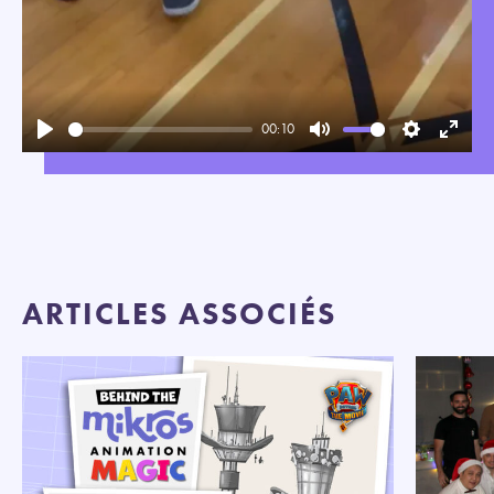
00:10
Play
Mute
Settings
Enter
fullsc
ARTICLES ASSOCIÉS