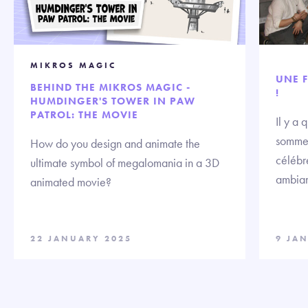
MIKROS MAGIC
UNE F
BEHIND THE MIKROS MAGIC -
!
HUMDINGER'S TOWER IN PAW
PATROL: THE MOVIE
Il y a
sommes
How do you design and animate the
célébre
ultimate symbol of megalomania in a 3D
ambian
animated movie?
22 JANUARY 2025
9 JA