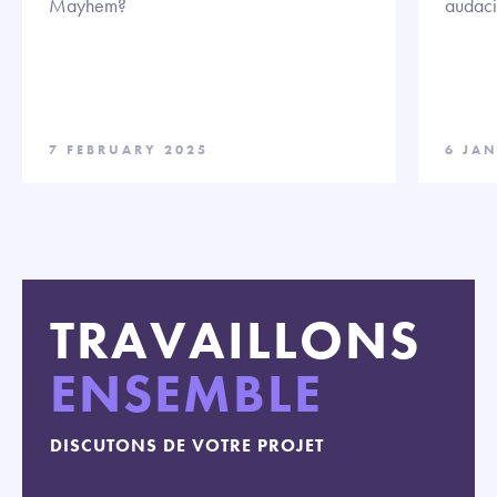
Mayhem?
audaci
7 FEBRUARY 2025
6 JA
TRAVAILLONS
ENSEMBLE
DISCUTONS DE VOTRE PROJET