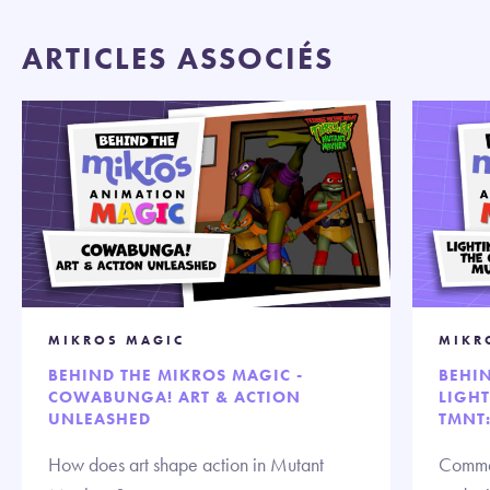
ARTICLES ASSOCIÉS
MIKROS MAGIC
MIKR
BEHIND THE MIKROS MAGIC -
BEHIN
COWABUNGA! ART & ACTION
LIGH
UNLEASHED
TMNT
How does art shape action in Mutant
Commen