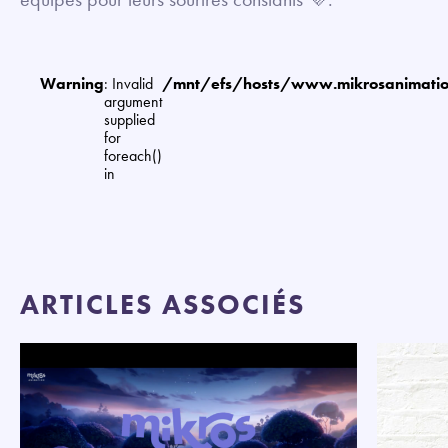
Warning
: Invalid
/mnt/efs/hosts/www.mikrosanimat
argument
supplied
for
foreach()
in
ARTICLES ASSOCIÉS