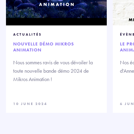
ACTUALITÉS
ÉVÈN
NOUVELLE DÉMO MIKROS
LE P
ANIMATION
ANIM
Nous sommes ravis de vous dévoiler la
Nos éq
toute nouvelle bande démo 2024 de
d'Anne
Mikros Animation !
10 JUNE 2024
6 JUN