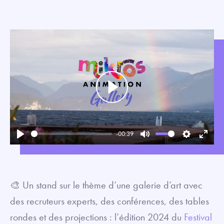
Play
-00:39
Play
Mute
Settings
Enter
fullsc
🎨 Un stand sur le thème d’une galerie d’art avec
des recruteurs experts, des conférences, des tables
rondes et des projections : l’édition 2024 du
Festival