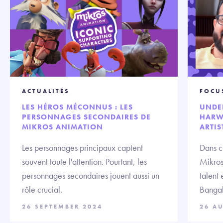
ACTUALITÉS
FOCU
LES HÉROS MÉCONNUS : LES
UNDE
PERSONNAGES SECONDAIRES DE
HARW
MIKROS ANIMATION
ARTIS
Les personnages principaux captent
Dans c
souvent toute l'attention. Pourtant, les
Mikros
personnages secondaires jouent aussi un
talent
rôle crucial.
Bangal
26 SEPTEMBER 2024
26 A