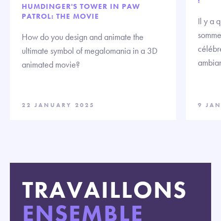
!
HUMDINGER'S TOWER IN PAW
PATROL: THE MOVIE
Il y a
sommes
How do you design and animate the
célébre
ultimate symbol of megalomania in a 3D
ambian
animated movie?
22 JANUARY 2025
9 JA
TRAVAILLONS
ENSEMBLE