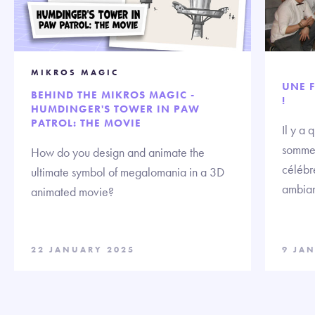
MIKROS MAGIC
UNE F
BEHIND THE MIKROS MAGIC -
!
HUMDINGER'S TOWER IN PAW
PATROL: THE MOVIE
Il y a
sommes
How do you design and animate the
célébre
ultimate symbol of megalomania in a 3D
ambian
animated movie?
22 JANUARY 2025
9 JA