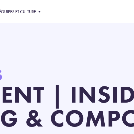
ÉQUIPES ET CULTURE
S
NT | INSI
NG & COMP