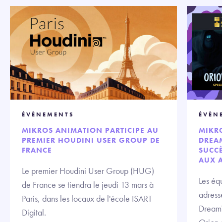
ÉVÈNEMENTS
ÉVÈN
MIKROS ANIMATION PARTICIPE AU
MIKRO
PREMIER HOUDINI USER GROUP DE
DREA
FRANCE
SUCC
AUX 
Le premier Houdini User Group (HUG)
Les éq
de France se tiendra le jeudi 13 mars à
adresse
Paris, dans les locaux de l'école ISART
DreamW
Digital.