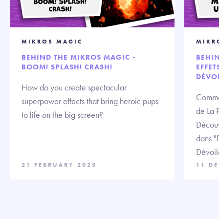
MIKROS MAGIC
MIKR
BEHIND THE MIKROS MAGIC -
BEHIN
BOOM! SPLASH! CRASH!
EFFET
DÉVO
How do you create spectacular
Commen
superpower effects that bring heroic pups
de La P
to life on the big screen?
Découvr
dans "D
Dévoil
21 FEBRUARY 2025
11 D