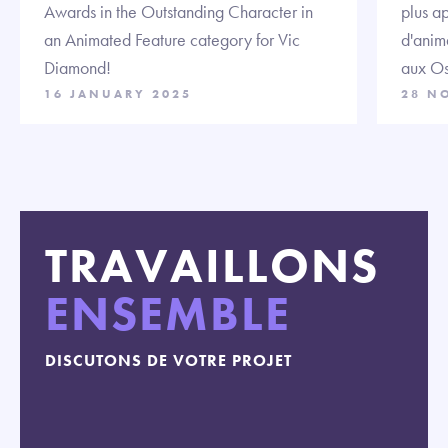
Awards in the Outstanding Character in
plus ap
an Animated Feature category for Vic
d'anim
Diamond!
aux Os
16 JANUARY 2025
28 N
TRAVAILLONS
ENSEMBLE
DISCUTONS DE VOTRE PROJET