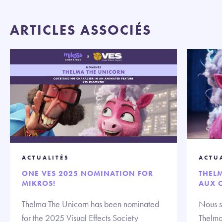
ARTICLES ASSOCIÉS
ACTUALITÉS
ACTU
ONE VES 2025 NOMINATION FOR
THELM
MIKROS!
AUX O
Thelma The Unicorn has been nominated
Nous s
for the 2025 Visual Effects Society
Thelma 