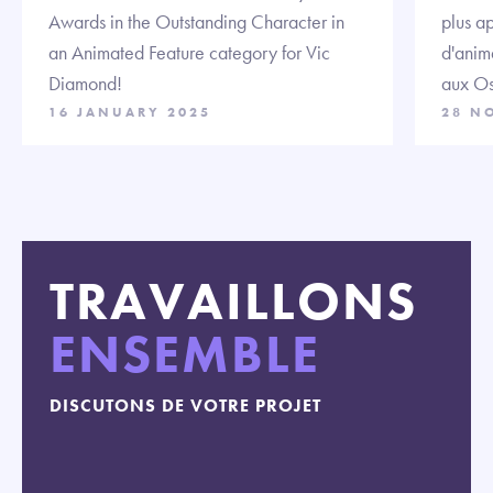
Awards in the Outstanding Character in
plus ap
an Animated Feature category for Vic
d'anim
Diamond!
aux Os
16 JANUARY 2025
28 N
TRAVAILLONS
ENSEMBLE
DISCUTONS DE VOTRE PROJET