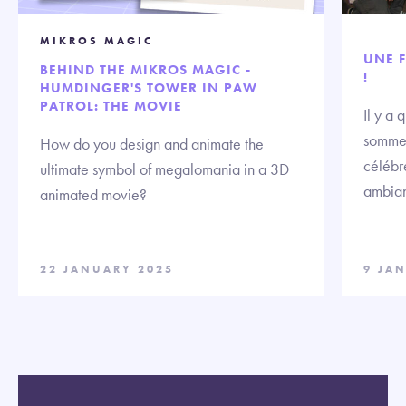
MIKROS MAGIC
UNE F
BEHIND THE MIKROS MAGIC -
!
HUMDINGER'S TOWER IN PAW
PATROL: THE MOVIE
Il y a
sommes
How do you design and animate the
célébre
ultimate symbol of megalomania in a 3D
ambian
animated movie?
22 JANUARY 2025
9 JA