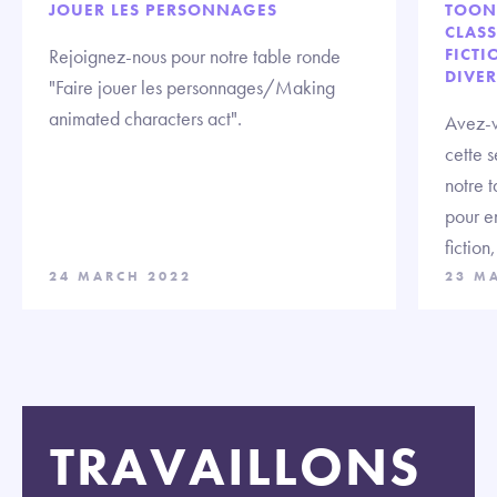
JOUER LES PERSONNAGES
TOON
CLASS
Rejoignez-nous pour notre table ronde
FICTI
DIVER
"Faire jouer les personnages/Making
animated characters act".
Avez-v
cette 
notre 
pour e
fiction
24 MARCH 2022
23 M
TRAVAILLONS