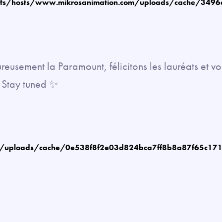
fs/hosts/www.mikrosanimation.com/uploads/cache/349
eusement la Paramount, félicitons les lauréats et v
– Stay tuned ✨
m/uploads/cache/0e538f8f2e03d824bca7ff8b8a87f65c17