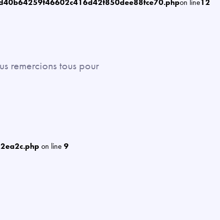
6d40b64259f46602c416d42f850dee88fce70.php
on line
12
ous remercions tous pour
12ea2c.php
on line
9