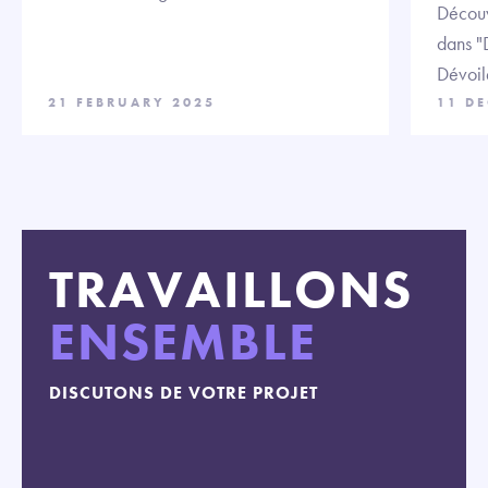
Découvr
dans "D
Dévoil
21 FEBRUARY 2025
11 D
TRAVAILLONS
ENSEMBLE
DISCUTONS DE VOTRE PROJET