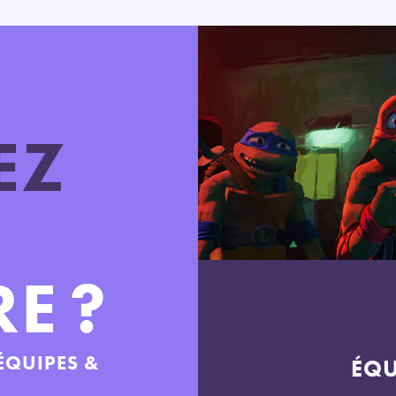
EZ
E ?
ÉQUIPES &
ÉQU